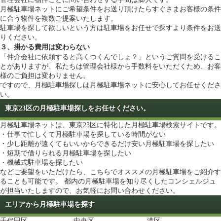
月極駐車場ネットにご希望条件をお送り頂けたらすぐさまお客様の条件
に合う物件を複数ご提案いたします。
駐車場を探して欲しいという方は
駐車場をお任せで探す
より条件をお送
りください。
３、掛かる費用は変わらない
「仲介会社に依頼すると高くつくんでしょ？」というご質問を受けるこ
とがありますが、私たちは管理会社様から手数料をいただくため、お客
様のご負担は変わりません。
ですので、月極駐車場探しは月極駐車場ネットに安心してお任せくださ
い。
東京23区の月極駐車場探しをお任せください。
月極駐車場ネットは、東京23区に特化した月極駐車場検索サイトです。
・仕事で忙しくて月極駐車場を探している時間がない
・少し距離が遠くてもいいからできるだけ安い月極駐車場を探したい
・短期で借りられる月極駐車場を探したい
・機械式駐車場を探したい
などご要望をいただけたら、こちらでオススメの月極駐車場をご紹介す
ることも可能です。 都内の月極駐車場を知り尽くしたコンシェルジュ
が担当いたしますので、お気軽にお問い合わせください。
エリアから月極駐車場を探す
千代田区
中央区
港区