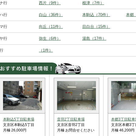
■ナ行
西片（9件）
根津（7件）
■ハ行
白山（36件）
本駒込（70件）
本郷
■マ行
向丘（11件）
目白台（15件）
■ヤ行
弥生（6件）
湯島（17件）
■行
（1件）
本駒込5丁目駐車場
音羽2丁目駐車場
本郷3丁目駐車
文京区本駒込5丁目
文京区音羽2丁目
文京区本郷3丁
月極 26,000円
月極 お問合せください
月極 46,200円