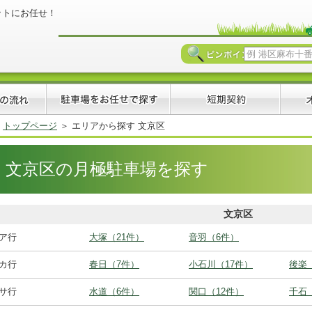
ットにお任せ！
トップページ
エリアから探す 文京区
文京区の月極駐車場を探す
文京区
■ア行
大塚（21件）
音羽（6件）
■カ行
春日（7件）
小石川（17件）
後楽
■サ行
水道（6件）
関口（12件）
千石