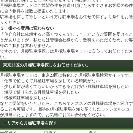
月極駐車場ネットにご希望条件をお送り頂けたらすぐさまお客様の条件
に合う物件を複数ご提案いたします。
駐車場を探して欲しいという方は
駐車場をお任せで探す
より条件をお送
りください。
３、掛かる費用は変わらない
「仲介会社に依頼すると高くつくんでしょ？」というご質問を受けるこ
とがありますが、私たちは管理会社様から手数料をいただくため、お客
様のご負担は変わりません。
ですので、月極駐車場探しは月極駐車場ネットに安心してお任せくださ
い。
東京23区の月極駐車場探しをお任せください。
月極駐車場ネットは、東京23区に特化した月極駐車場検索サイトです。
・仕事で忙しくて月極駐車場を探している時間がない
・少し距離が遠くてもいいからできるだけ安い月極駐車場を探したい
・短期で借りられる月極駐車場を探したい
・機械式駐車場を探したい
などご要望をいただけたら、こちらでオススメの月極駐車場をご紹介す
ることも可能です。 都内の月極駐車場を知り尽くしたコンシェルジュ
が担当いたしますので、お気軽にお問い合わせください。
エリアから月極駐車場を探す
千代田区
中央区
港区