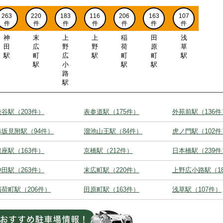
263
220
183
116
206
163
107
件
件
件
件
件
件
件
神
末
上
上
稲
田
浅
田
広
野
野
荷
原
草
駅
町
広
駅
町
町
駅
駅
小
駅
駅
路
駅
渋谷駅（203件）
表参道駅（175件）
外苑前駅（136件
赤坂見附駅（94件）
溜池山王駅（84件）
虎ノ門駅（102件
銀座駅（163件）
京橋駅（212件）
日本橋駅（239件
神田駅（263件）
末広町駅（220件）
上野広小路駅（1
稲荷町駅（206件）
田原町駅（163件）
浅草駅（107件）