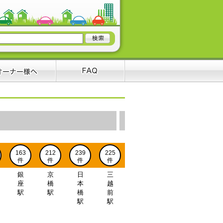
163
212
239
225
件
件
件
件
銀
京
日
三
座
橋
本
越
駅
駅
橋
前
駅
駅