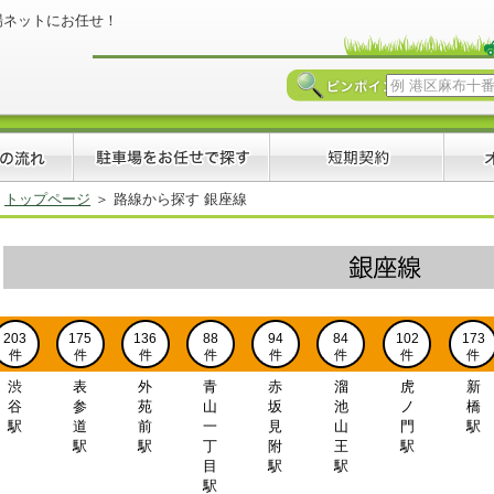
場ネットにお任せ！
トップページ
路線から探す 銀座線
203
175
136
88
94
84
102
173
件
件
件
件
件
件
件
件
渋
表
外
青
赤
溜
虎
新
谷
参
苑
山
坂
池
ノ
橋
駅
道
前
一
見
山
門
駅
駅
駅
丁
附
王
駅
目
駅
駅
駅