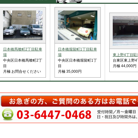
日本橋馬喰町2丁目駐車
日本橋堀留町1丁目駐車
場
場
東上野4丁目駐
中央区日本橋馬喰町2丁
中央区日本橋堀留町1丁
台東区東上野4
目
目
月極 44,000円
月極 お問合せください
月極 35,000円