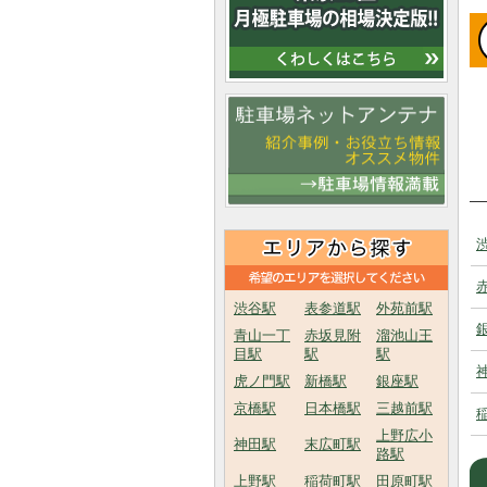
渋谷駅
表参道駅
外苑前駅
青山一丁
赤坂見附
溜池山王
目駅
駅
駅
虎ノ門駅
新橋駅
銀座駅
京橋駅
日本橋駅
三越前駅
上野広小
神田駅
末広町駅
路駅
上野駅
稲荷町駅
田原町駅