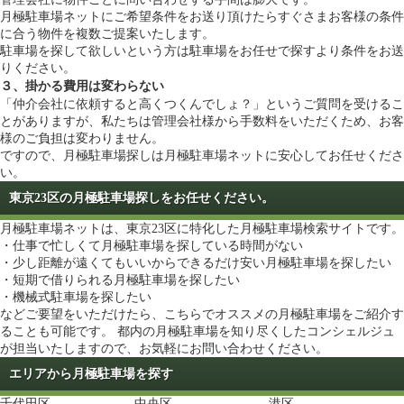
月極駐車場ネットにご希望条件をお送り頂けたらすぐさまお客様の条件
に合う物件を複数ご提案いたします。
駐車場を探して欲しいという方は
駐車場をお任せで探す
より条件をお送
りください。
３、掛かる費用は変わらない
「仲介会社に依頼すると高くつくんでしょ？」というご質問を受けるこ
とがありますが、私たちは管理会社様から手数料をいただくため、お客
様のご負担は変わりません。
ですので、月極駐車場探しは月極駐車場ネットに安心してお任せくださ
い。
東京23区の月極駐車場探しをお任せください。
月極駐車場ネットは、東京23区に特化した月極駐車場検索サイトです。
・仕事で忙しくて月極駐車場を探している時間がない
・少し距離が遠くてもいいからできるだけ安い月極駐車場を探したい
・短期で借りられる月極駐車場を探したい
・機械式駐車場を探したい
などご要望をいただけたら、こちらでオススメの月極駐車場をご紹介す
ることも可能です。 都内の月極駐車場を知り尽くしたコンシェルジュ
が担当いたしますので、お気軽にお問い合わせください。
エリアから月極駐車場を探す
千代田区
中央区
港区