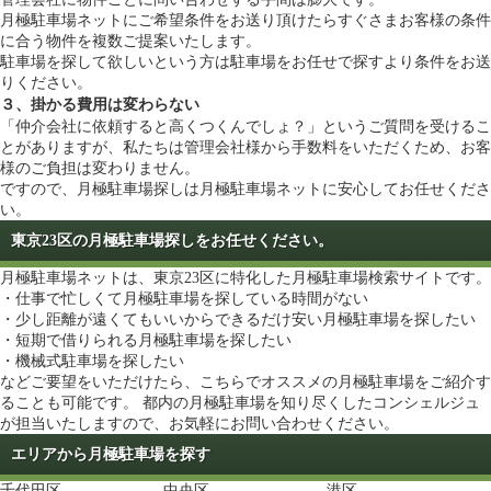
月極駐車場ネットにご希望条件をお送り頂けたらすぐさまお客様の条件
に合う物件を複数ご提案いたします。
駐車場を探して欲しいという方は
駐車場をお任せで探す
より条件をお送
りください。
３、掛かる費用は変わらない
「仲介会社に依頼すると高くつくんでしょ？」というご質問を受けるこ
とがありますが、私たちは管理会社様から手数料をいただくため、お客
様のご負担は変わりません。
ですので、月極駐車場探しは月極駐車場ネットに安心してお任せくださ
い。
東京23区の月極駐車場探しをお任せください。
月極駐車場ネットは、東京23区に特化した月極駐車場検索サイトです。
・仕事で忙しくて月極駐車場を探している時間がない
・少し距離が遠くてもいいからできるだけ安い月極駐車場を探したい
・短期で借りられる月極駐車場を探したい
・機械式駐車場を探したい
などご要望をいただけたら、こちらでオススメの月極駐車場をご紹介す
ることも可能です。 都内の月極駐車場を知り尽くしたコンシェルジュ
が担当いたしますので、お気軽にお問い合わせください。
エリアから月極駐車場を探す
千代田区
中央区
港区