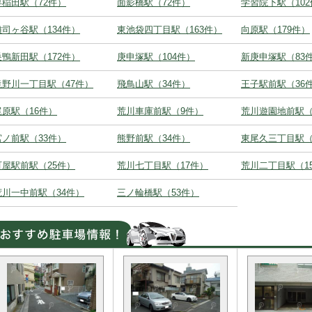
早稲田駅（72件）
面影橋駅（72件）
学習院下駅（10
雑司ヶ谷駅（134件）
東池袋四丁目駅（163件）
向原駅（179件）
巣鴨新田駅（172件）
庚申塚駅（104件）
新庚申塚駅（83
滝野川一丁目駅（47件）
飛鳥山駅（34件）
王子駅前駅（36
梶原駅（16件）
荒川車庫前駅（9件）
荒川遊園地前駅（
宮ノ前駅（33件）
熊野前駅（34件）
東尾久三丁目駅（
町屋駅前駅（25件）
荒川七丁目駅（17件）
荒川二丁目駅（1
荒川一中前駅（34件）
三ノ輪橋駅（53件）