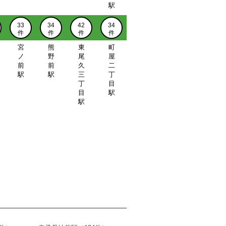
駅
33
34
42
34
件
件
件
件
宮
熊
東
町
ノ
野
尾
屋
前
前
久
二
駅
駅
三
丁
丁
目
目
駅
駅