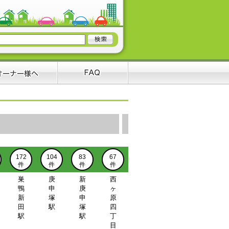
172
104
83
67
件
件
件
件
巣
庚
新
西
鴨
申
庚
ヶ
新
塚
申
原
田
駅
塚
四
駅
駅
丁
目