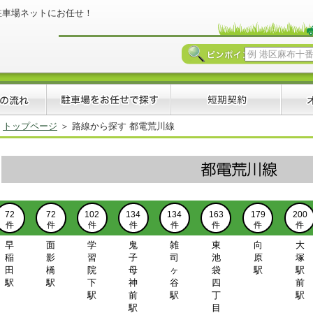
駐車場ネットにお任せ！
トップページ
路線から探す 都電荒川線
72
72
102
134
134
163
179
200
件
件
件
件
件
件
件
件
早
面
学
鬼
雑
東
向
大
稲
影
習
子
司
池
原
塚
田
橋
院
母
ヶ
袋
駅
駅
駅
駅
下
神
谷
四
前
駅
前
駅
丁
駅
駅
目