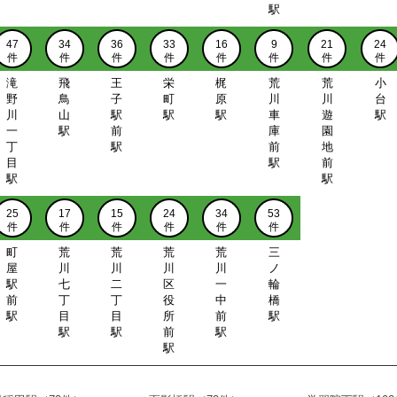
駅
47
34
36
33
16
9
21
24
件
件
件
件
件
件
件
件
滝
飛
王
栄
梶
荒
荒
小
野
鳥
子
町
原
川
川
台
川
山
駅
駅
駅
車
遊
駅
一
駅
前
庫
園
丁
駅
前
地
目
駅
前
駅
駅
25
17
15
24
34
53
件
件
件
件
件
件
町
荒
荒
荒
荒
三
屋
川
川
川
川
ノ
駅
七
二
区
一
輪
前
丁
丁
役
中
橋
駅
目
目
所
前
駅
駅
駅
前
駅
駅