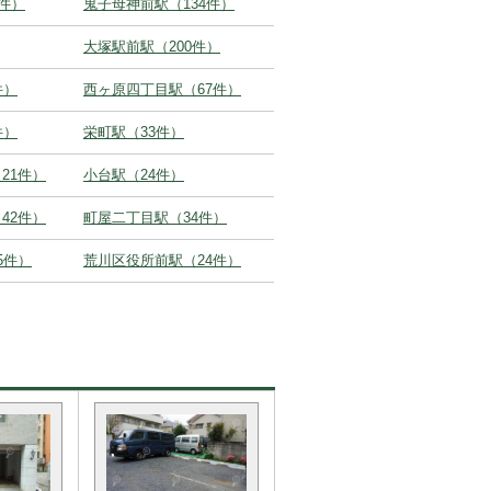
2件）
鬼子母神前駅（134件）
大塚駅前駅（200件）
件）
西ヶ原四丁目駅（67件）
件）
栄町駅（33件）
21件）
小台駅（24件）
42件）
町屋二丁目駅（34件）
5件）
荒川区役所前駅（24件）