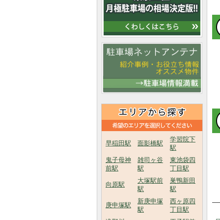
学習院下
早稲田駅
面影橋駅
駅
鬼子母神
雑司ヶ谷
東池袋四
前駅
駅
丁目駅
大塚駅前
巣鴨新田
向原駅
駅
駅
新庚申塚
西ヶ原四
庚申塚駅
駅
丁目駅