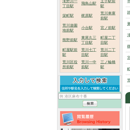
滝野川一
王子駅前
飛鳥山駅
丁目駅
駅
荒川車庫
栄町駅
梶原駅
前駅
荒川遊園
小台駅
宮ノ前駅
地前駅
東尾久三
町屋二丁
熊野前駅
丁目駅
目駅
町屋駅前
荒川七丁
荒川二丁
駅
目駅
目駅
荒川区役
荒川一中
三ノ輪橋
所前駅
前駅
駅