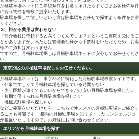
月極駐車場ネットにご希望条件をお送り頂けたらすぐさまお客様の条件
に合う物件を複数ご提案いたします。
駐車場を探して欲しいという方は
駐車場をお任せで探す
より条件をお送
りください。
３、掛かる費用は変わらない
「仲介会社に依頼すると高くつくんでしょ？」というご質問を受けるこ
とがありますが、私たちは管理会社様から手数料をいただくため、お客
様のご負担は変わりません。
ですので、月極駐車場探しは月極駐車場ネットに安心してお任せくださ
い。
東京23区の月極駐車場探しをお任せください。
月極駐車場ネットは、東京23区に特化した月極駐車場検索サイトです。
・仕事で忙しくて月極駐車場を探している時間がない
・少し距離が遠くてもいいからできるだけ安い月極駐車場を探したい
・短期で借りられる月極駐車場を探したい
・機械式駐車場を探したい
などご要望をいただけたら、こちらでオススメの月極駐車場をご紹介す
ることも可能です。 都内の月極駐車場を知り尽くしたコンシェルジュ
が担当いたしますので、お気軽にお問い合わせください。
エリアから月極駐車場を探す
千代田区
中央区
港区