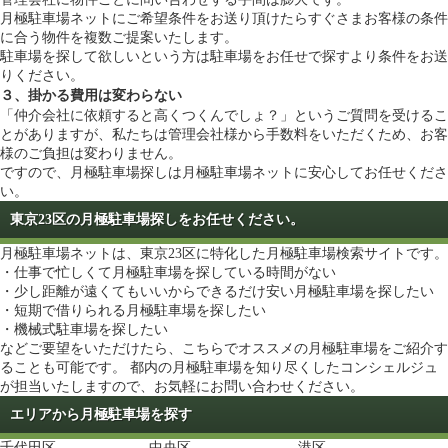
月極駐車場ネットにご希望条件をお送り頂けたらすぐさまお客様の条件
に合う物件を複数ご提案いたします。
駐車場を探して欲しいという方は
駐車場をお任せで探す
より条件をお送
りください。
３、掛かる費用は変わらない
「仲介会社に依頼すると高くつくんでしょ？」というご質問を受けるこ
とがありますが、私たちは管理会社様から手数料をいただくため、お客
様のご負担は変わりません。
ですので、月極駐車場探しは月極駐車場ネットに安心してお任せくださ
い。
東京23区の月極駐車場探しをお任せください。
月極駐車場ネットは、東京23区に特化した月極駐車場検索サイトです。
・仕事で忙しくて月極駐車場を探している時間がない
・少し距離が遠くてもいいからできるだけ安い月極駐車場を探したい
・短期で借りられる月極駐車場を探したい
・機械式駐車場を探したい
などご要望をいただけたら、こちらでオススメの月極駐車場をご紹介す
ることも可能です。 都内の月極駐車場を知り尽くしたコンシェルジュ
が担当いたしますので、お気軽にお問い合わせください。
エリアから月極駐車場を探す
千代田区
中央区
港区