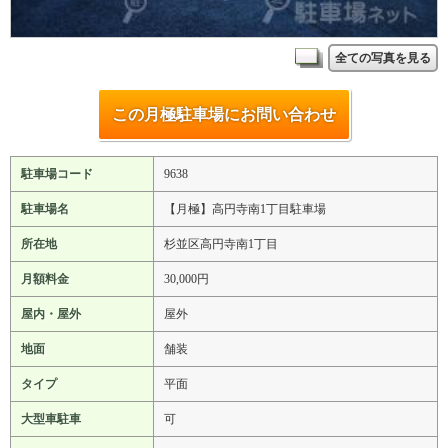
全ての写真を見る
この月極駐車場にお問い合わせ
駐車場コード
9638
駐車場名
【月極】高円寺南1丁目駐車場
所在地
杉並区高円寺南1丁目
月額料金
30,000円
屋内・屋外
屋外
地面
舗装
タイプ
平面
大型車駐車
可