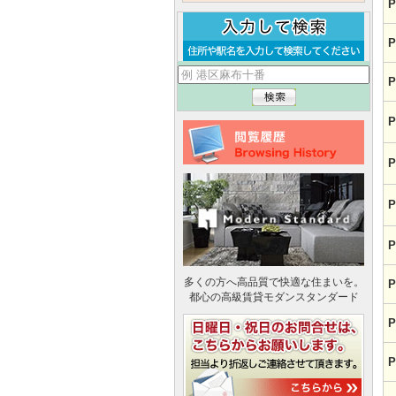
P
P
P
P
P
P
P
多くの方へ高品質で快適な住まいを。
P
都心の高級賃貸モダンスタンダード
P
P