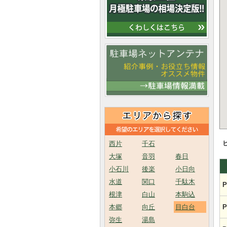
西片
千石
大塚
音羽
春日
小石川
後楽
小日向
水道
関口
千駄木
P
根津
白山
本駒込
本郷
向丘
目白台
P
弥生
湯島