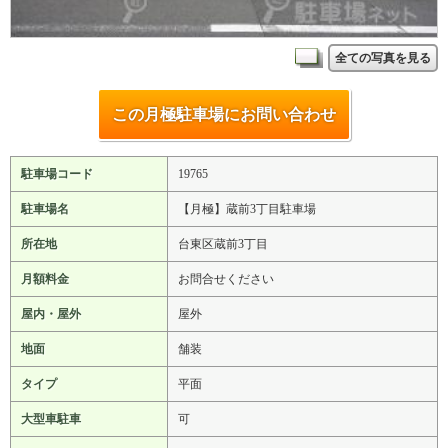
全ての写真を見る
この月極駐車場にお問い合わせ
駐車場コード
19765
駐車場名
【月極】蔵前3丁目駐車場
所在地
台東区蔵前3丁目
月額料金
お問合せください
屋内・屋外
屋外
地面
舗装
タイプ
平面
大型車駐車
可