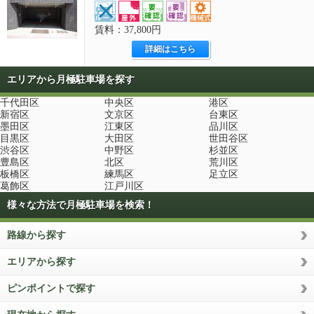
賃料：37,800円
詳細はこちら
エリアから月極駐車場を探す
千代田区
中央区
港区
新宿区
文京区
台東区
墨田区
江東区
品川区
目黒区
大田区
世田谷区
渋谷区
中野区
杉並区
豊島区
北区
荒川区
板橋区
練馬区
足立区
葛飾区
江戸川区
様々な方法で月極駐車場を検索！
路線から探す
エリアから探す
ピンポイントで探す