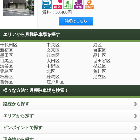
賃料：50,400円
詳細はこちら
エリアから月極駐車場を探す
千代田区
中央区
港区
新宿区
文京区
台東区
墨田区
江東区
品川区
目黒区
大田区
世田谷区
渋谷区
中野区
杉並区
豊島区
北区
荒川区
板橋区
練馬区
足立区
葛飾区
江戸川区
様々な方法で月極駐車場を検索！
路線から探す
エリアから探す
ピンポイントで探す
現在地から探す