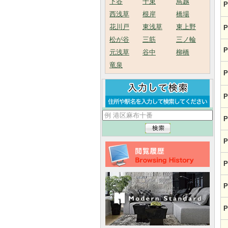
下谷
千束
鳥越
P
西浅草
根岸
橋場
花川戸
東浅草
東上野
P
松が谷
三筋
三ノ輪
P
元浅草
谷中
柳橋
竜泉
P
P
P
P
P
P
P