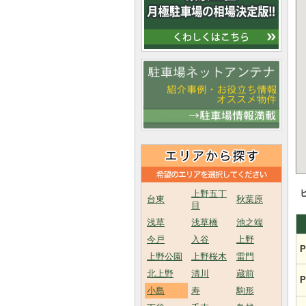
上野五丁
台東
秋葉原
目
浅草
浅草橋
池之端
今戸
入谷
上野
P
上野公園
上野桜木
雷門
北上野
清川
蔵前
P
小島
寿
駒形