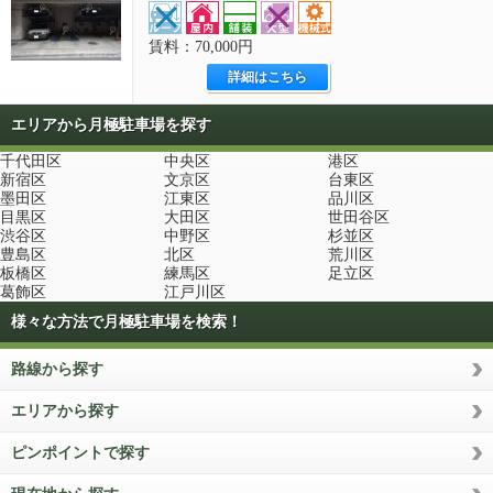
賃料：70,000円
詳細はこちら
エリアから月極駐車場を探す
千代田区
中央区
港区
新宿区
文京区
台東区
墨田区
江東区
品川区
目黒区
大田区
世田谷区
渋谷区
中野区
杉並区
豊島区
北区
荒川区
板橋区
練馬区
足立区
葛飾区
江戸川区
様々な方法で月極駐車場を検索！
路線から探す
エリアから探す
ピンポイントで探す