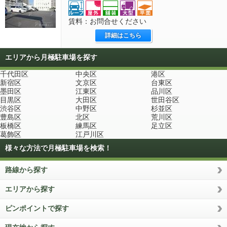
賃料：お問合せください
詳細はこちら
エリアから月極駐車場を探す
千代田区
中央区
港区
新宿区
文京区
台東区
墨田区
江東区
品川区
目黒区
大田区
世田谷区
渋谷区
中野区
杉並区
豊島区
北区
荒川区
板橋区
練馬区
足立区
葛飾区
江戸川区
様々な方法で月極駐車場を検索！
路線から探す
エリアから探す
ピンポイントで探す