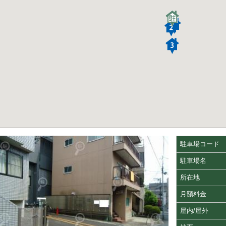
駐車場コード
駐車場名
所在地
月額料金
屋内/屋外