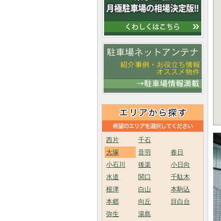
西片
千石
大塚
音羽
春日
小石川
後楽
小日向
水道
関口
千駄木
根津
白山
本駒込
本郷
向丘
目白台
弥生
湯島