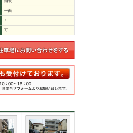
舗装
平面
可
可