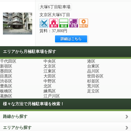
大塚6丁目駐車場
文京区大塚6丁目
賃料：37,800円
詳細はこちら
エリアから月極駐車場を探す
千代田区
中央区
港区
新宿区
文京区
台東区
墨田区
江東区
品川区
目黒区
大田区
世田谷区
渋谷区
中野区
杉並区
豊島区
北区
荒川区
板橋区
練馬区
足立区
葛飾区
江戸川区
様々な方法で月極駐車場を検索！
路線から探す
エリアから探す