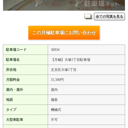
全ての写真を見る
この月極駐車場にお問い合わせ
駐車場コード
36934
駐車場名
【月極】大塚1丁目駐車場
所在地
文京区大塚1丁目
月額料金
31,500円
屋内・屋外
屋内
地面
舗装
タイプ
機械式
大型車駐車
不可