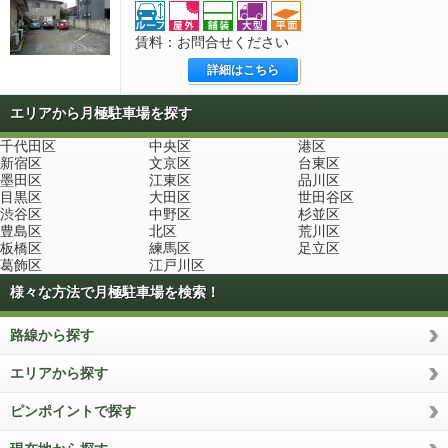
賃料：お問合せください
詳細はこちら
エリアから月極駐車場を探す
千代田区
中央区
港区
新宿区
文京区
台東区
墨田区
江東区
品川区
目黒区
大田区
世田谷区
渋谷区
中野区
杉並区
豊島区
北区
荒川区
板橋区
練馬区
足立区
葛飾区
江戸川区
様々な方法で月極駐車場を検索！
路線から探す
エリアから探す
ピンポイントで探す