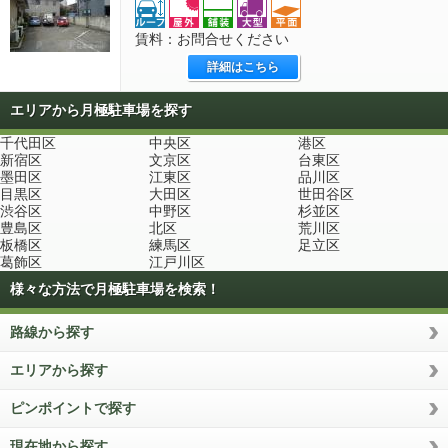
賃料：お問合せください
詳細はこちら
エリアから月極駐車場を探す
千代田区
中央区
港区
新宿区
文京区
台東区
墨田区
江東区
品川区
目黒区
大田区
世田谷区
渋谷区
中野区
杉並区
豊島区
北区
荒川区
板橋区
練馬区
足立区
葛飾区
江戸川区
様々な方法で月極駐車場を検索！
路線から探す
エリアから探す
ピンポイントで探す
現在地から探す