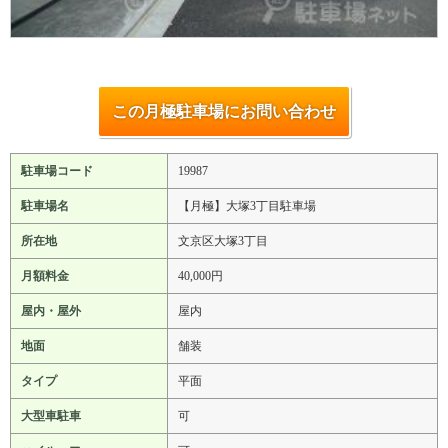
この月極駐車場にお問い合わせ
駐車場コード
19987
駐車場名
【月極】大塚3丁目駐車場
所在地
文京区大塚3丁目
月額料金
40,000円
屋内・屋外
屋内
地面
舗装
タイプ
平面
大型車駐車
可