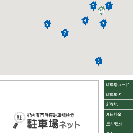
駐車場コード
駐車場名
所在地
月額料金
屋内/屋外