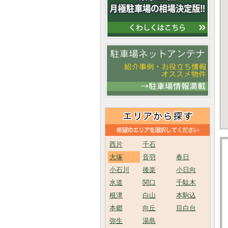
西片
千石
大塚
音羽
春日
小石川
後楽
小日向
水道
関口
千駄木
根津
白山
本駒込
本郷
向丘
目白台
弥生
湯島