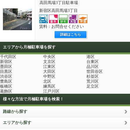
高田馬場3丁目駐車場
新宿区高田馬場3丁目
賃料：お問合せください
詳細はこちら
エリアから月極駐車場を探す
千代田区
中央区
港区
新宿区
文京区
台東区
墨田区
江東区
品川区
目黒区
大田区
世田谷区
渋谷区
中野区
杉並区
豊島区
北区
荒川区
板橋区
練馬区
足立区
葛飾区
江戸川区
様々な方法で月極駐車場を検索！
路線から探す
エリアから探す