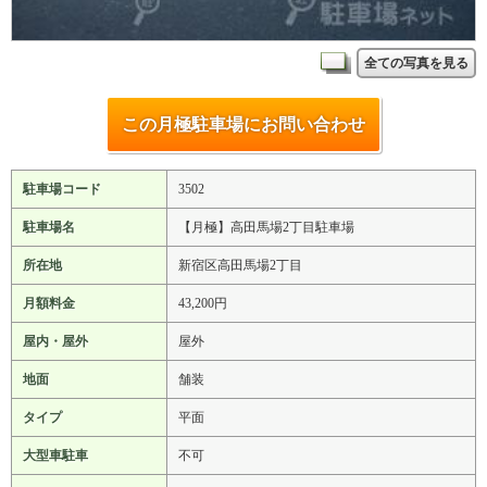
全ての写真を見る
この月極駐車場にお問い合わせ
駐車場コード
3502
駐車場名
【月極】高田馬場2丁目駐車場
所在地
新宿区高田馬場2丁目
月額料金
43,200円
屋内・屋外
屋外
地面
舗装
タイプ
平面
大型車駐車
不可