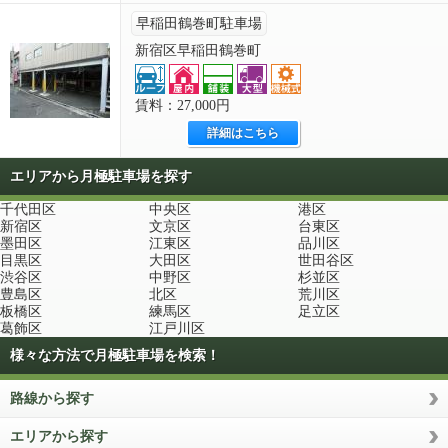
早稲田鶴巻町駐車場
新宿区早稲田鶴巻町
賃料：27,000円
詳細はこちら
エリアから月極駐車場を探す
千代田区
中央区
港区
新宿区
文京区
台東区
墨田区
江東区
品川区
目黒区
大田区
世田谷区
渋谷区
中野区
杉並区
豊島区
北区
荒川区
板橋区
練馬区
足立区
葛飾区
江戸川区
様々な方法で月極駐車場を検索！
路線から探す
エリアから探す