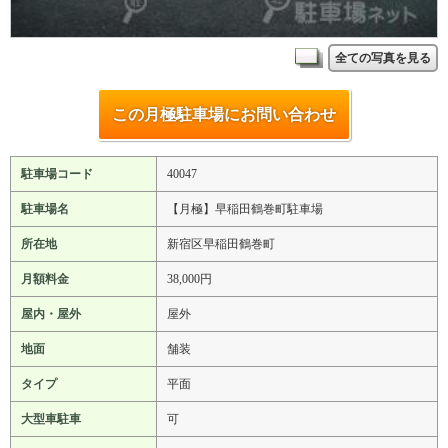
全ての写真を見る
この月極駐車場にお問い合わせ
駐車場コード
40047
駐車場名
【月極】早稲田鶴巻町駐車場
所在地
新宿区早稲田鶴巻町
月額料金
38,000円
屋内・屋外
屋外
地面
舗装
タイプ
平面
大型車駐車
可