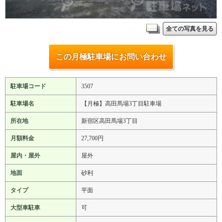
全ての写真を見る
この月極駐車場にお問い合わせ
駐車場コード
3507
駐車場名
【月極】高田馬場3丁目駐車場
所在地
新宿区高田馬場3丁目
月額料金
27,700円
屋内・屋外
屋外
地面
砂利
タイプ
平面
大型車駐車
可