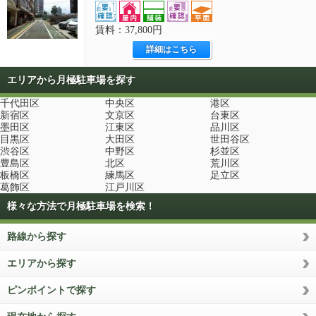
賃料：37,800円
詳細はこちら
エリアから月極駐車場を探す
千代田区
中央区
港区
新宿区
文京区
台東区
墨田区
江東区
品川区
目黒区
大田区
世田谷区
渋谷区
中野区
杉並区
豊島区
北区
荒川区
板橋区
練馬区
足立区
葛飾区
江戸川区
様々な方法で月極駐車場を検索！
路線から探す
エリアから探す
ピンポイントで探す