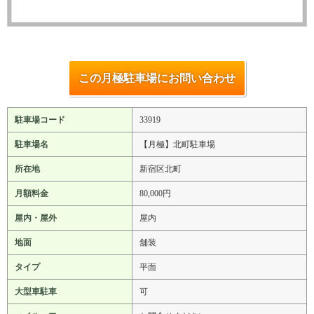
この月極駐車場にお問い合わせ
駐車場コード
33919
駐車場名
【月極】北町駐車場
所在地
新宿区北町
月額料金
80,000円
屋内・屋外
屋内
地面
舗装
タイプ
平面
大型車駐車
可