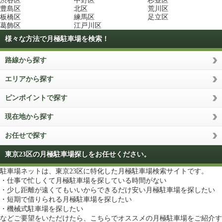
渋谷区
中野区
杉並区
豊島区
北区
荒川区
板橋区
練馬区
足立区
葛飾区
江戸川区
様々な方法で月極駐車場を検索！
路線から探す
エリアから探す
ピンポイントで探す
現在地から探す
お任せで探す
東京23区の月極駐車場探しをお任せください。
駐車場ネットは、東京23区に特化した月極駐車場検索サイトです。
・仕事で忙しくて月極駐車場を探している時間がない
・少し距離が遠くてもいいからできるだけ安い月極駐車場を探したい
・短期で借りられる月極駐車場を探したい
・機械式駐車場を探したい
などご要望をいただけたら、こちらでオススメの月極駐車場をご紹介す