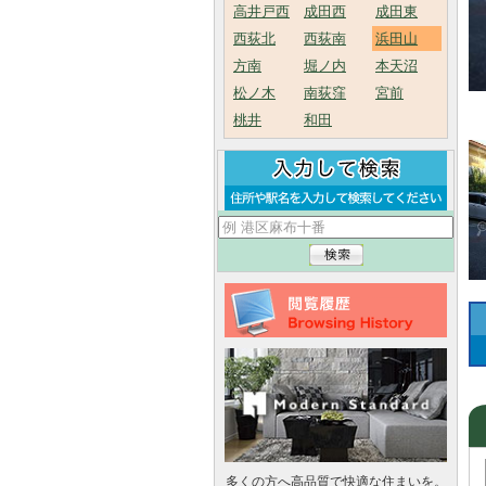
高井戸西
成田西
成田東
西荻北
西荻南
浜田山
方南
堀ノ内
本天沼
松ノ木
南荻窪
宮前
桃井
和田
多くの方へ高品質で快適な住まいを。