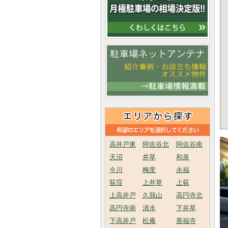
高井戸東
阿佐谷北
阿佐谷南
天沼
井草
和泉
今川
梅里
永福
荻窪
上井草
上荻
上高井戸
久我山
高円寺北
高円寺南
清水
下井草
下高井戸
松庵
善福寺