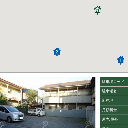
駐車場コード
駐車場名
所在地
月額料金
屋内/屋外