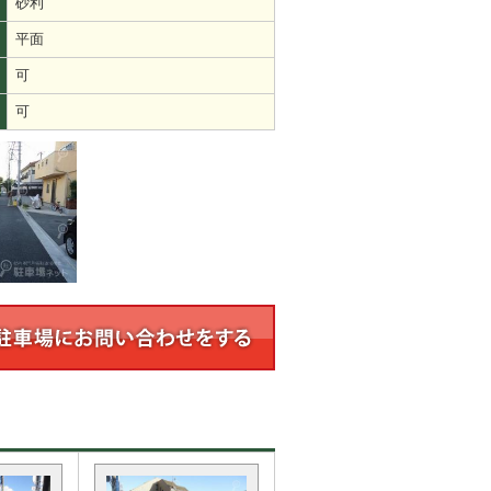
砂利
平面
可
可