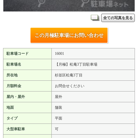
全ての写真を見る
この月極駐車場にお問い合わせ
駐車場コード
16001
駐車場名
【月極】松庵3丁目駐車場
所在地
杉並区松庵3丁目
月額料金
お問合せください
屋内・屋外
屋外
地面
舗装
タイプ
平面
大型車駐車
可