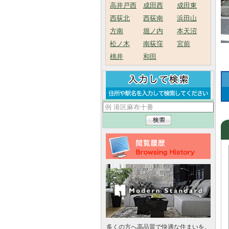
高井戸西
成田西
成田東
西荻北
西荻南
浜田山
方南
堀ノ内
本天沼
松ノ木
南荻窪
宮前
桃井
和田
多くの方へ高品質で快適な住まいを。