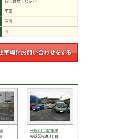
お問合せください
平面
不可
可
場
松庵3丁目駐車場
目
杉並区松庵3丁目