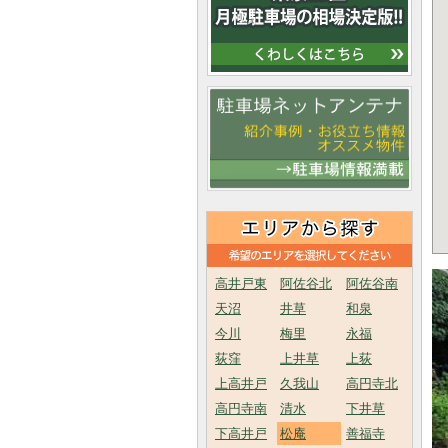
高井戸東
阿佐谷北
阿佐谷南
天沼
井草
和泉
今川
梅里
永福
荻窪
上井草
上荻
上高井戸
久我山
高円寺北
高円寺南
清水
下井草
下高井戸
松庵
善福寺