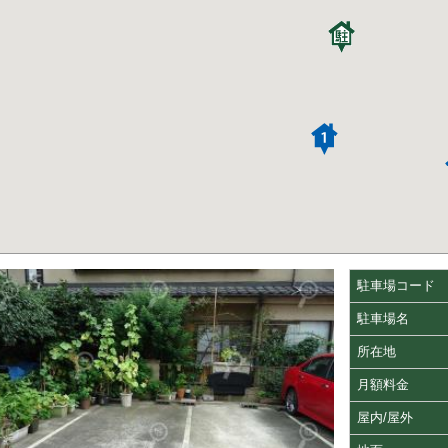
駐車場コード
駐車場名
所在地
月額料金
屋内/屋外