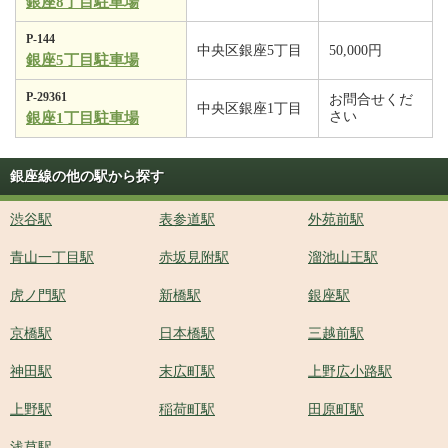
銀座8丁目駐車場
P-144
中央区銀座5丁目
50,000円
銀座5丁目駐車場
P-29361
お問合せくだ
中央区銀座1丁目
さい
銀座1丁目駐車場
銀座線の他の駅から探す
渋谷駅
表参道駅
外苑前駅
青山一丁目駅
赤坂見附駅
溜池山王駅
虎ノ門駅
新橋駅
銀座駅
京橋駅
日本橋駅
三越前駅
神田駅
末広町駅
上野広小路駅
上野駅
稲荷町駅
田原町駅
浅草駅