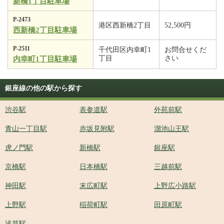
新橋1丁目駐車場
P-2473
港区西新橋2丁目
52,500円
西新橋2丁目駐車場
P-2511
千代田区内幸町1
お問合せくだ
丁目
さい
内幸町1丁目駐車場
銀座線の他の駅から探す
渋谷駅
表参道駅
外苑前駅
青山一丁目駅
赤坂見附駅
溜池山王駅
虎ノ門駅
新橋駅
銀座駅
京橋駅
日本橋駅
三越前駅
神田駅
末広町駅
上野広小路駅
上野駅
稲荷町駅
田原町駅
浅草駅