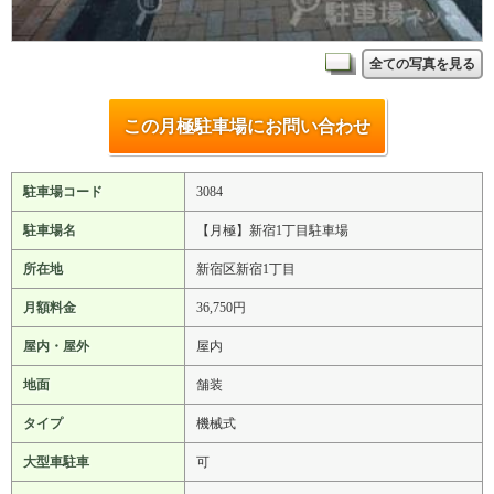
全ての写真を見る
この月極駐車場にお問い合わせ
駐車場コード
3084
駐車場名
【月極】新宿1丁目駐車場
所在地
新宿区新宿1丁目
月額料金
36,750円
屋内・屋外
屋内
地面
舗装
タイプ
機械式
大型車駐車
可