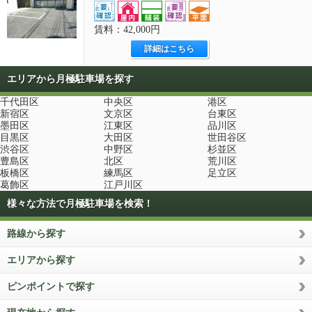
賃料：42,000円
詳細はこちら
エリアから月極駐車場を探す
千代田区
中央区
港区
新宿区
文京区
台東区
墨田区
江東区
品川区
目黒区
大田区
世田谷区
渋谷区
中野区
杉並区
豊島区
北区
荒川区
板橋区
練馬区
足立区
葛飾区
江戸川区
様々な方法で月極駐車場を検索！
路線から探す
エリアから探す
ピンポイントで探す