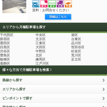
賃料：お問合せください
詳細はこちら
エリアから月極駐車場を探す
千代田区
中央区
港区
新宿区
文京区
台東区
墨田区
江東区
品川区
目黒区
大田区
世田谷区
渋谷区
中野区
杉並区
豊島区
北区
荒川区
板橋区
練馬区
足立区
葛飾区
江戸川区
様々な方法で月極駐車場を検索！
路線から探す
エリアから探す
ピンポイントで探す