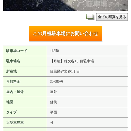
全ての写真を見る
この月極駐車場にお問い合わせ
駐車場コード
11850
駐車場名
【月極】碑文谷1丁目駐車場
所在地
目黒区碑文谷1丁目
月額料金
30,000円
屋内・屋外
屋外
地面
舗装
タイプ
平面
大型車駐車
可