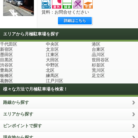
賃料：お問合せください
詳細はこちら
エリアから月極駐車場を探す
千代田区
中央区
港区
新宿区
文京区
台東区
墨田区
江東区
品川区
目黒区
大田区
世田谷区
渋谷区
中野区
杉並区
豊島区
北区
荒川区
板橋区
練馬区
足立区
葛飾区
江戸川区
様々な方法で月極駐車場を検索！
路線から探す
エリアから探す
ピンポイントで探す
現在地から探す