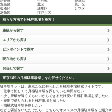
渋谷区
中野区
杉並区
豊島区
北区
荒川区
板橋区
練馬区
足立区
葛飾区
江戸川区
様々な方法で月極駐車場を検索！
路線から探す
エリアから探す
ピンポイントで探す
現在地から探す
お任せで探す
東京23区の月極駐車場探しをお任せください。
駐車場ネットは、東京23区に特化した月極駐車場検索サイトです。
・仕事で忙しくて月極駐車場を探している時間がない
・少し距離が遠くてもいいからできるだけ安い月極駐車場を探したい
・短期で借りられる月極駐車場を探したい
・機械式駐車場を探したい
などご要望をいただけたら、こちらでオススメの月極駐車場をご紹介す