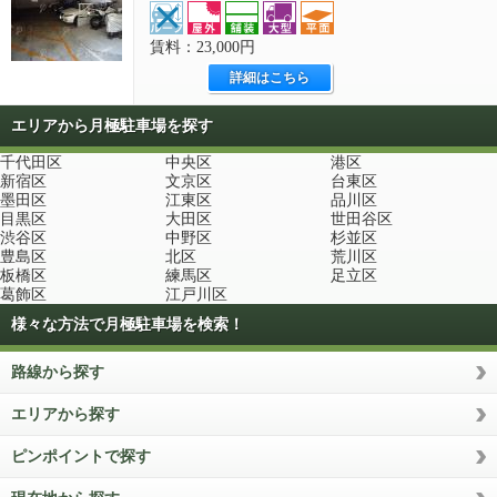
賃料：23,000円
詳細はこちら
エリアから月極駐車場を探す
千代田区
中央区
港区
新宿区
文京区
台東区
墨田区
江東区
品川区
目黒区
大田区
世田谷区
渋谷区
中野区
杉並区
豊島区
北区
荒川区
板橋区
練馬区
足立区
葛飾区
江戸川区
様々な方法で月極駐車場を検索！
路線から探す
エリアから探す
ピンポイントで探す