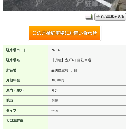
全ての写真を見る
この月極駐車場にお問い合わせ
駐車場コード
26856
駐車場名
【月極】豊町6丁目駐車場
所在地
品川区豊町6丁目
月額料金
30,000円
屋内・屋外
屋外
地面
舗装
タイプ
平面
大型車駐車
可