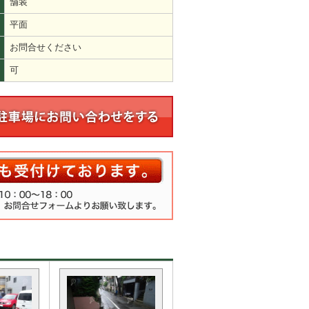
舗装
平面
お問合せください
可