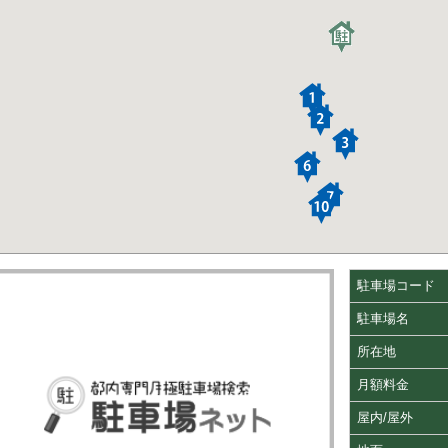
駐車場コード
駐車場名
所在地
月額料金
屋内/屋外