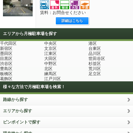
賃料：お問合せください
詳細はこちら
エリアから月極駐車場を探す
千代田区
中央区
港区
新宿区
文京区
台東区
墨田区
江東区
品川区
目黒区
大田区
世田谷区
渋谷区
中野区
杉並区
豊島区
北区
荒川区
板橋区
練馬区
足立区
葛飾区
江戸川区
様々な方法で月極駐車場を検索！
路線から探す
エリアから探す
ピンポイントで探す