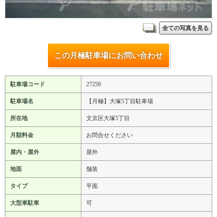
全ての写真を見る
この月極駐車場にお問い合わせ
駐車場コード
27259
駐車場名
【月極】大塚5丁目駐車場
所在地
文京区大塚5丁目
月額料金
お問合せください
屋内・屋外
屋外
地面
舗装
タイプ
平面
大型車駐車
可