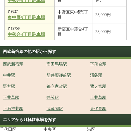
目
さい
中落合4丁目駐車場
P-9827
中野区東中野5丁
25,000円
目
東中野5丁目駐車場
P-19750
新宿区中落合4丁
25,000円
目
中落合4丁目駐車場
西武新宿線の他の駅から探す
西武新宿駅
高田馬場駅
下落合駅
中井駅
新井薬師前駅
沼袋駅
野方駅
都立家政駅
鷺ノ宮駅
下井草駅
井荻駅
上井草駅
上石神井駅
武蔵関駅
東伏見駅
エリアから月極駐車場を探す
千代田区
中央区
港区