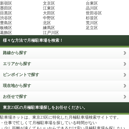
新宿区
文京区
台東区
墨田区
江東区
品川区
目黒区
大田区
世田谷区
渋谷区
中野区
杉並区
豊島区
北区
荒川区
板橋区
練馬区
足立区
葛飾区
江戸川区
様々な方法で月極駐車場を検索！
路線から探す
エリアから探す
ピンポイントで探す
現在地から探す
お任せで探す
東京23区の月極駐車場探しをお任せください。
駐車場ネットは、東京23区に特化した月極駐車場検索サイトです。
・仕事で忙しくて月極駐車場を探している時間がない
・少し距離が遠くてもいいからできるだけ安い月極駐車場を探したい