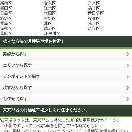
新宿区
文京区
台東区
墨田区
江東区
品川区
目黒区
大田区
世田谷区
渋谷区
中野区
杉並区
豊島区
北区
荒川区
板橋区
練馬区
足立区
葛飾区
江戸川区
様々な方法で月極駐車場を検索！
路線から探す
エリアから探す
ピンポイントで探す
現在地から探す
お任せで探す
東京23区の月極駐車場探しをお任せください。
駐車場ネットは、東京23区に特化した月極駐車場検索サイトです。
・仕事で忙しくて月極駐車場を探している時間がない
・少し距離が遠くてもいいからできるだけ安い月極駐車場を探したい