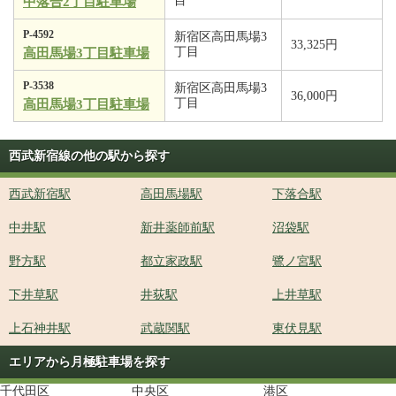
目
中落合2丁目駐車場
P-4592
新宿区高田馬場3
33,325円
丁目
高田馬場3丁目駐車場
P-3538
新宿区高田馬場3
36,000円
丁目
高田馬場3丁目駐車場
西武新宿線の他の駅から探す
西武新宿駅
高田馬場駅
下落合駅
中井駅
新井薬師前駅
沼袋駅
野方駅
都立家政駅
鷺ノ宮駅
下井草駅
井荻駅
上井草駅
上石神井駅
武蔵関駅
東伏見駅
エリアから月極駐車場を探す
千代田区
中央区
港区