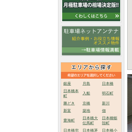
銀座
月島
日本橋
日本橋本
入船
明石町
町
勝どき
京橋
新川
新富
築地
佃
日本橋大
日本橋蛎
豊海町
伝馬町
殻町
日本橋兜
日本橋茅
日本橋小