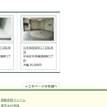
丁目駐車
日本橋堀留町1丁目駐車
場
留町1丁
中央区日本橋堀留町1丁
目
月極 35,200円
掲載依頼フォーム
運営会社情報