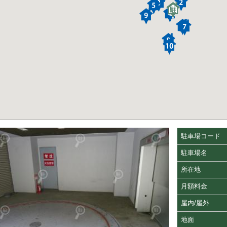
駐車場コード
駐車場名
所在地
月額料金
屋内/屋外
地面