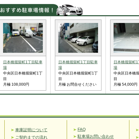
日本橋堀留町1丁目駐車
日本橋堀留町1丁目駐車
日本橋堀留町1
場
場
場
中央区日本橋堀留町1丁
中央区日本橋堀留町1丁
中央区日本橋堀
目
目
目
月極 108,000円
月極 お問合せください
月極 54,000円
FAQ
車庫証明について
駐車場お問い合わせ
ご契約までの流れ