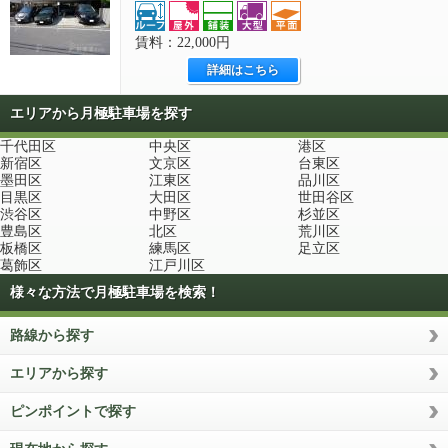
賃料：22,000円
詳細はこちら
エリアから月極駐車場を探す
千代田区
中央区
港区
新宿区
文京区
台東区
墨田区
江東区
品川区
目黒区
大田区
世田谷区
渋谷区
中野区
杉並区
豊島区
北区
荒川区
板橋区
練馬区
足立区
葛飾区
江戸川区
様々な方法で月極駐車場を検索！
路線から探す
エリアから探す
ピンポイントで探す