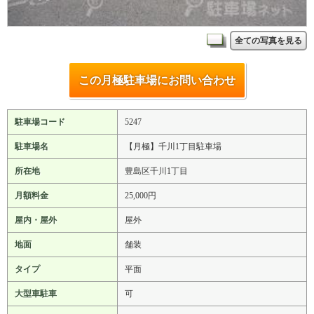
全ての写真を見る
この月極駐車場にお問い合わせ
駐車場コード
5247
駐車場名
【月極】千川1丁目駐車場
所在地
豊島区千川1丁目
月額料金
25,000円
屋内・屋外
屋外
地面
舗装
タイプ
平面
大型車駐車
可