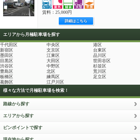
賃料：25,000円
詳細はこちら
エリアから月極駐車場を探す
千代田区
中央区
港区
新宿区
文京区
台東区
墨田区
江東区
品川区
目黒区
大田区
世田谷区
渋谷区
中野区
杉並区
豊島区
北区
荒川区
板橋区
練馬区
足立区
葛飾区
江戸川区
様々な方法で月極駐車場を検索！
路線から探す
エリアから探す
ピンポイントで探す
現在地から探す