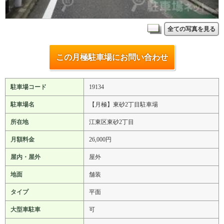
全ての写真を見る
この月極駐車場にお問い合わせ
駐車場コード
19134
駐車場名
【月極】東砂2丁目駐車場
所在地
江東区東砂2丁目
月額料金
26,000円
屋内・屋外
屋外
地面
舗装
タイプ
平面
大型車駐車
可