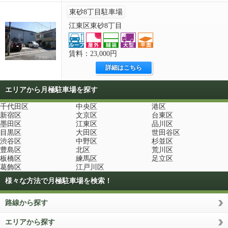
東砂8丁目駐車場
江東区東砂8丁目
賃料：23,000円
詳細はこちら
エリアから月極駐車場を探す
千代田区
中央区
港区
新宿区
文京区
台東区
墨田区
江東区
品川区
目黒区
大田区
世田谷区
渋谷区
中野区
杉並区
豊島区
北区
荒川区
板橋区
練馬区
足立区
葛飾区
江戸川区
様々な方法で月極駐車場を検索！
路線から探す
エリアから探す