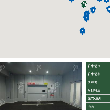
駐車場コード
駐車場名
所在地
月額料金
屋内/屋外
地面