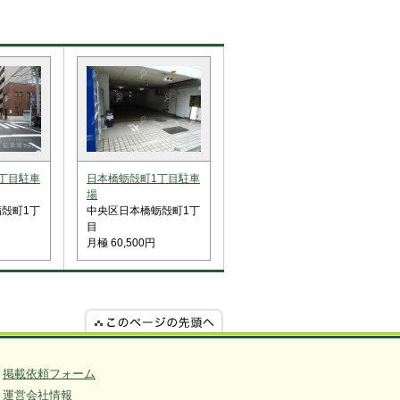
丁目駐車
日本橋蛎殻町1丁目駐車
場
殻町1丁
中央区日本橋蛎殻町1丁
目
月極 60,500円
掲載依頼フォーム
運営会社情報