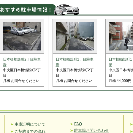
日本橋蛎殻町2丁目駐車
日本橋蛎殻町2丁目駐車
日本橋蛎殻町1
場
場
場
中央区日本橋蛎殻町2丁
中央区日本橋蛎殻町2丁
中央区日本橋蛎
目
目
目
月極 お問合せください
月極 お問合せください
月極 44,000円
FAQ
車庫証明について
駐車場お問い合わせ
ご契約までの流れ