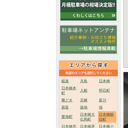
銀座
月島
日本橋
日本橋本
入船
明石町
町
勝どき
京橋
新川
新富
築地
佃
日本橋大
日本橋蛎
豊海町
伝馬町
殻町
日本橋兜
日本橋茅
日本橋小