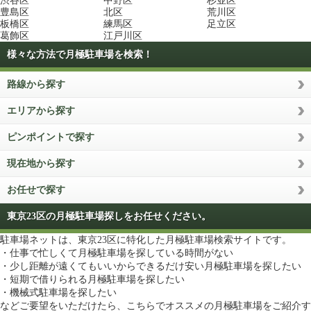
渋谷区
中野区
杉並区
豊島区
北区
荒川区
板橋区
練馬区
足立区
葛飾区
江戸川区
様々な方法で月極駐車場を検索！
路線から探す
エリアから探す
ピンポイントで探す
現在地から探す
お任せで探す
東京23区の月極駐車場探しをお任せください。
駐車場ネットは、東京23区に特化した月極駐車場検索サイトです。
・仕事で忙しくて月極駐車場を探している時間がない
・少し距離が遠くてもいいからできるだけ安い月極駐車場を探したい
・短期で借りられる月極駐車場を探したい
・機械式駐車場を探したい
などご要望をいただけたら、こちらでオススメの月極駐車場をご紹介す