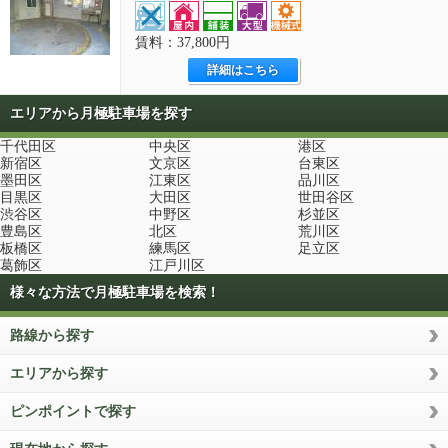
賃料：37,800円
詳細はこちら
エリアから月極駐車場を探す
千代田区
中央区
港区
新宿区
文京区
台東区
墨田区
江東区
品川区
目黒区
大田区
世田谷区
渋谷区
中野区
杉並区
豊島区
北区
荒川区
板橋区
練馬区
足立区
葛飾区
江戸川区
様々な方法で月極駐車場を検索！
路線から探す
エリアから探す
ピンポイントで探す