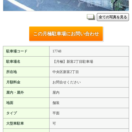
全ての写真を見る
この月極駐車場にお問い合わせ
駐車場コード
17748
駐車場名
【月極】新富2丁目駐車場
所在地
中央区新富2丁目
月額料金
お問合せください
屋内・屋外
屋内
地面
舗装
タイプ
平面
大型車駐車
可