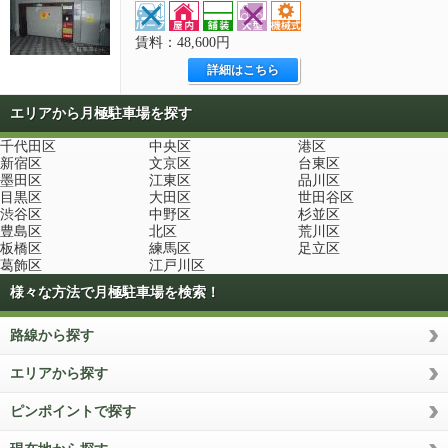
賃料：48,600円
詳細はこちら
エリアから月極駐車場を探す
千代田区
中央区
港区
新宿区
文京区
台東区
墨田区
江東区
品川区
目黒区
大田区
世田谷区
渋谷区
中野区
杉並区
豊島区
北区
荒川区
板橋区
練馬区
足立区
葛飾区
江戸川区
様々な方法で月極駐車場を検索！
路線から探す
エリアから探す
ピンポイントで探す