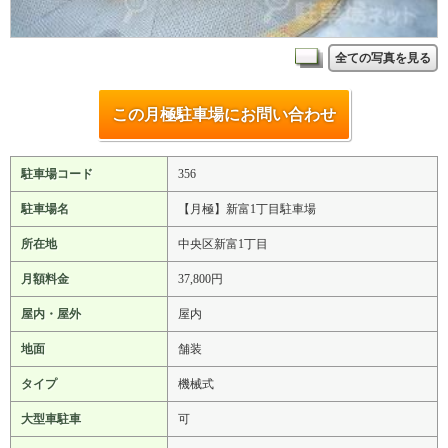
全ての写真を見る
この月極駐車場にお問い合わせ
駐車場コード
356
駐車場名
【月極】新富1丁目駐車場
所在地
中央区新富1丁目
月額料金
37,800円
屋内・屋外
屋内
地面
舗装
タイプ
機械式
大型車駐車
可