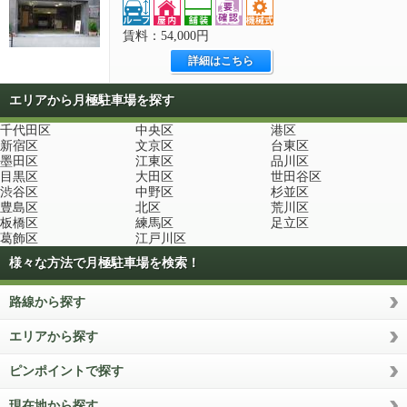
賃料：54,000円
詳細はこちら
エリアから月極駐車場を探す
千代田区
中央区
港区
新宿区
文京区
台東区
墨田区
江東区
品川区
目黒区
大田区
世田谷区
渋谷区
中野区
杉並区
豊島区
北区
荒川区
板橋区
練馬区
足立区
葛飾区
江戸川区
様々な方法で月極駐車場を検索！
路線から探す
エリアから探す
ピンポイントで探す
現在地から探す