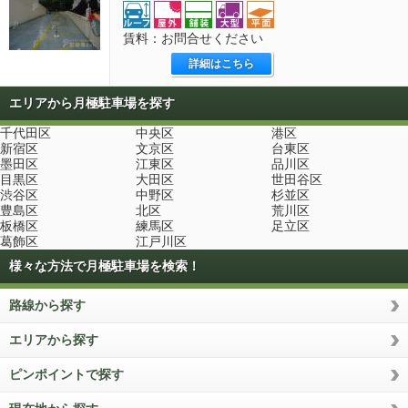
賃料：お問合せください
詳細はこちら
エリアから月極駐車場を探す
千代田区
中央区
港区
新宿区
文京区
台東区
墨田区
江東区
品川区
目黒区
大田区
世田谷区
渋谷区
中野区
杉並区
豊島区
北区
荒川区
板橋区
練馬区
足立区
葛飾区
江戸川区
様々な方法で月極駐車場を検索！
路線から探す
エリアから探す
ピンポイントで探す