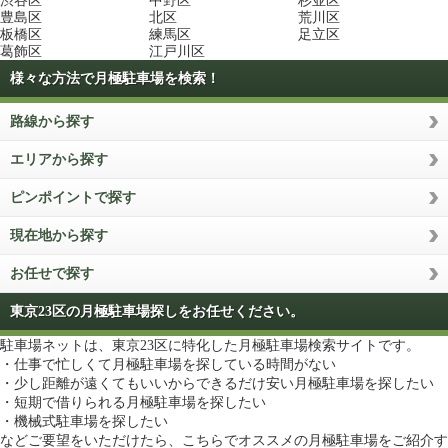
渋谷区
中野区
杉並区
豊島区
北区
荒川区
板橋区
練馬区
足立区
葛飾区
江戸川区
様々な方法で月極駐車場を検索！
路線から探す
エリアから探す
ピンポイントで探す
現在地から探す
お任せで探す
東京23区の月極駐車場探しをお任せください。
駐車場ネットは、東京23区に特化した月極駐車場検索サイトです。
・仕事で忙しくて月極駐車場を探している時間がない
・少し距離が遠くてもいいからできるだけ安い月極駐車場を探したい
・短期で借りられる月極駐車場を探したい
・機械式駐車場を探したい
などご要望をいただけたら、こちらでオススメの月極駐車場をご紹介す